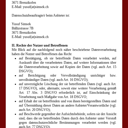
3671 Brenzikofen
E-Mail: yusuf(at)simsek.ch
Datenschutzbeauftragte/r beim Anbieter ist:
Yusuf Simsek
Bällizstrasse 7B
3671 Brenzikofen
E-Mail: yusuf(at)simsek.ch
II. Rechte der Nutzer und Betroffenen
Mit Blick auf die nachfolgend noch näher beschriebene Datenverarbeitung
haben die Nutzer und Betroffenen das Recht
auf Bestätigung, ob sie betreffende Daten verarbeitet werden, auf
Auskunft über die verarbeiteten Daten, auf weitere Informationen über
die Datenverarbeitung sowie auf Kopien der Daten (vgl. auch Art. 15
DSGVO);
auf Berichtigung oder Vervollständigung unrichtiger bzw.
unvollständiger Daten (vgl. auch Art. 16 DSGVO);
auf unverzügliche Löschung der sie betreffenden Daten (vgl. auch Art.
17 DSGVO), oder, alternativ, soweit eine weitere Verarbeitung gemäß
Art. 17 Abs. 3 DSGVO erforderlich ist, auf Einschränkung der
Verarbeitung nach Maßgabe von Art. 18 DSGVO;
auf Erhalt der sie betreffenden und von ihnen bereitgestellten Daten und
auf Übermittlung dieser Daten an andere Anbieter/Verantwortliche (vgl.
auch Art. 20 DSGVO);
auf Beschwerde gegenüber der Aufsichtsbehörde, sofern sie der Ansicht
sind, dass die sie betreffenden Daten durch den Anbieter unter Verstoß
gegen datenschutzrechtliche Bestimmungen verarbeitet werden (vgl.
auch Art. 77 DSGVO).