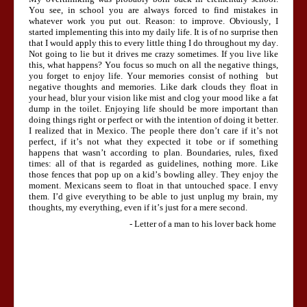
You see, in school you are always forced to find mistakes in
whatever work you put out. Reason: to improve. Obviously, I
started implementing this into my daily life. It is of no surprise then
that I would apply this to every little thing I do throughout my day.
Not going to lie but it drives me crazy sometimes. If you live like
this, what happens? You focus so much on all the negative things,
you forget to enjoy life. Your memories consist of nothing but
negative thoughts and memories. Like dark clouds they float in
your head, blur your vision like mist and clog your mood like a fat
dump in the toilet. Enjoying life should be more important than
doing things right or perfect or with the intention of doing it better.
I realized that in Mexico. The people there don’t care if it’s not
perfect, if it’s not what they expected it tobe or if something
happens that wasn’t according to plan. Boundaries, rules, fixed
times: all of that is regarded as guidelines, nothing more. Like
those fences that pop up on a kid’s bowling alley. They enjoy the
moment. Mexicans seem to float in that untouched space. I envy
them. I’d give everything to be able to just unplug my brain, my
thoughts, my everything, even if it’s just for a mere second.
- Letter of a man to his lover back home