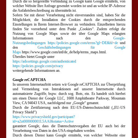
Durch die so hergestellte Verbindung zu Google kann Google ermitteln, von
welcher Website Ihre Anfrage gesendet worden ist und an welche IP-Adresse
die Anfahrtsbeschreibung zu übermitteln ist.
Sofern Sie mit dieser Verarbeitung nicht einverstanden sind, haben Sie die
Möglichkeit, die Installation der Cookies durch die entsprechenden
Einstellungen in Ihrem Internet-Browser zu verhindern. Einzelheiten hierzu
finden Sie vorstehend unter dem Punkt „Cookies“.
Zudem erfolgt die
Nutzung von Google Maps sowie der über Google Maps erlangten
Informationen nach den
Google-
Nutzungsbedingungen
https://policies.google.com/terms?gl=DE&hl=de
und
den
Geschäftsbedingungen für Google
Maps
https://www.google.com/intl/de_de/help/terms_maps.html.
Überdies bietet Google unter
https://adssettings.google.com/authenticated
https://policies.google.com/privacy
weitergehende Informationen an.
Google reCAPTCHA
In unserem Internetauftritt setzen wir Google reCAPTCHA zur Überprüfung
und Vermeidung von Interaktionen auf unserer Internetseite durch
automatisierte Zugriffe, bspw. durch sog. Bots, ein. Es handelt sich hierbei
um einen Dienst der Google LLC, 1600 Amphitheatre Parkway, Mountain
View, CA 94043 USA, nachfolgend nur „Google“ genannt.
Durch die Zertifizierung nach dem EU-US-Datenschutzschild („EU-US
Privacy Shield“)
https://www.privacyshield.gov/participant?
id=a2zt000000001L5AAI&status=Active
garantiert Google, dass die Datenschutzvorgaben der EU auch bei der
Verarbeitung von Daten in den USA eingehalten werden.
Durch diesen Dienst kann Google ermitteln, von welcher Webseite eine