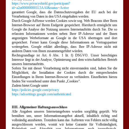
https://www.privacyshield.gov/participant?
id=a2zt000000001L5AAI&status=Active
garantiert Google, dass die Datenschutzvorgaben der EU auch bei der
Verarbeitung von Daten in den USA eingehalten werden.
Durch Google AdSense werden Cookies sowie sog. Web Beacons über Ihren
Internet-Browser auf Ihrem Endgerät gespeichert. Hierdurch ermöglicht uns
Google die Analyse der Nutzung unseres Internetauftritts durch Sie. Die so
erfassten Informationen werden neben Ihrer IP-Adresse und der Ihnen
angezeigten Werbeformate an Google in die USA übertragen und dort
gespeichert. Ferner kann Google diese Informationen an Vertragspartner
weitergeben. Google erklärt allerdings, dass Ihre IP-Adresse nicht mit
anderen Daten von Ihnen zusammengeführt würden.
Rechtsgrundlage ist Art. 6 Abs. 1 lit. f) DSGVO. Unser berechtigtes
Interesse liegt in der Analyse, Optimierung und dem wirtschaftlichen Betrieb
unseres Internetauftritts.
Sofern Sie mit dieser Verarbeitung nicht einverstanden sind, haben Sie die
Möglichkeit, die Installation der Cookies durch die entsprechenden
Einstellungen in Ihrem Internet-Browser zu verhindern. Einzelheiten hierzu
finden Sie vorstehend unter dem Punkt „Cookies“.
Zudem bietet Google unter
https://policies.google.com/privacy
https://adssettings.google.com/authenticated
IIII. Allgemeiner Haftungsausschluss
Alle Angaben unseres Internetangebotes wurden sorgfältig geprüft. Wir
bemühen uns, unser Informationsangebot aktuell, inhaltlich richtig und
vollständig anzubieten. Trotzdem kann das Auftreten von Fehlern nicht völlig
ausgeschlossen werden, womit wir keine Garantie für Vollständigkeit,
Richtigkeit und Aktualität von Informationen auch journalistisch-