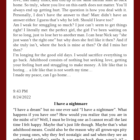
home. So truly, where you live on this earth does not matter. You’ll
always end up getting hurt. The question is how you deal with it.
Personally, I don’t have the answer to that! Marc didn’t have an
answer either. I guess that’s why he left. Should I leave too?
Am I weak for struggling so much? I just can’t seem to get things
right! I literally met the perfect girl, the girl I’ve been waiting on
for so long, just to lose her to another man. I can hear Nick say “she
just wasn’t the right one” but why does she feel like it then? And if
she truly isn’t, where the heck is mine at then? Or did I miss her
then?
I’m longing for the good old days. I would sacrifice everything to
go back. Adulthood consists of nothing but seeking love, getting
your feeling hurt and struggling to make money. A life like that is
boring… a life like that is not worth my time…
I made my peace, can I go home…
9:43 PM
8/24/2022
I have a nightmare
“I have a dream” but no one ever said “I have a nightmare”. What
happens if you have one? How would you realize that you are in
the midst of it? Well, I must be living one as I cannot recall the last
time I felt happy. Maybe that’s just life though. Maybe that’s what
adulthood means. Could also be the reason why all grown-ups pity
the young ones, why they feel nostalgic and sad when they see an
unbothered toddler’s smile. It was easier back then, wasn’t it? –