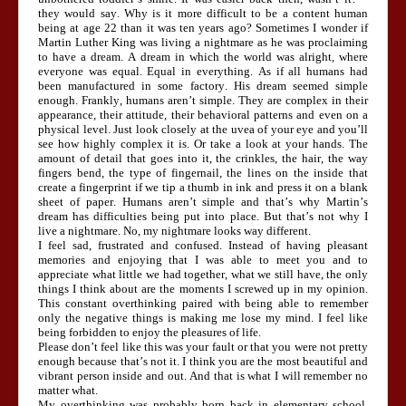
they would say. Why is it more difficult to be a content human
being at age 22 than it was ten years ago? Sometimes I wonder if
Martin Luther King was living a nightmare as he was proclaiming
to have a dream. A dream in which the world was alright, where
everyone was equal. Equal in everything. As if all humans had
been manufactured in some factory. His dream seemed simple
enough. Frankly, humans aren’t simple. They are complex in their
appearance, their attitude, their behavioral patterns and even on a
physical level. Just look closely at the uvea of your eye and you’ll
see how highly complex it is. Or take a look at your hands. The
amount of detail that goes into it, the crinkles, the hair, the way
fingers bend, the type of fingernail, the lines on the inside that
create a fingerprint if we tip a thumb in ink and press it on a blank
sheet of paper. Humans aren’t simple and that’s why Martin’s
dream has difficulties being put into place. But that’s not why I
live a nightmare. No, my nightmare looks way different.
I feel sad, frustrated and confused. Instead of having pleasant
memories and enjoying that I was able to meet you and to
appreciate what little we had together, what we still have, the only
things I think about are the moments I screwed up in my opinion.
This constant overthinking paired with being able to remember
only the negative things is making me lose my mind. I feel like
being forbidden to enjoy the pleasures of life.
Please don’t feel like this was your fault or that you were not pretty
enough because that’s not it. I think you are the most beautiful and
vibrant person inside and out. And that is what I will remember no
matter what.
My overthinking was probably born back in elementary school.