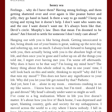
honey sea
Feelings… why do I have them? Having strong feelings, and them
getting shattered over and over again is like peanut butter and
jelly, they go hand in hand. Is there a way to go numb? I keep on
trying and trying but it doesn’t help. I don’t want who wants me,
and the one I want doesn’t want me. It’s always been like that.
Devil’s circle. Murphy’s law. Does that mean I’m doomed to be
alone? Am I forced to settle for someone I don’t truly care about?
Hanging out with you is like being drunk. Getting intoxicated is
fun, being drunk out of your brains is great, waking up the next day
and sobering up, not so much. I always look forward to hanging out
with you, then actually being with you is the absolute high of my
life, and then once you’re gone and I sober up on all the things you
told me, I regret ever having met you. I’m worse off afterwards.
Why does it have to be that way? I’m losing my mind here!! The
funny thing about this whole ordeal is, that in one years’ time, I
will look back on this and smile; thinking to myself “why did I let
that ruin my mood”? This does not have any significance to your
life. Why did you let your life get ruined by that? Pathetic.
And yet, here I sit… alone in my room… emotions crashing in on
my like waves… I know how to swim, but I’m tired… should I let
go and drown? My head’s already under water so might as well.
I’ve come to a big realization. Where in life you live doesn’t
matter. It’s about how you live it! Back home, I was depressed and
upset, blaming country, girls and society for my unhappiness. I
moved across the world to a city where I knew nobody. I fall in
love, like many times, and end up in the same mental state as back