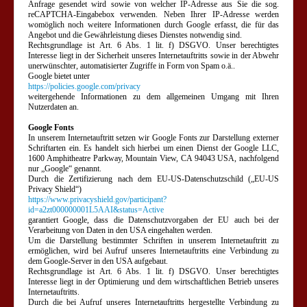
Anfrage gesendet wird sowie von welcher IP-Adresse aus Sie die sog.
reCAPTCHA-Eingabebox verwenden. Neben Ihrer IP-Adresse werden
womöglich noch weitere Informationen durch Google erfasst, die für das
Angebot und die Gewährleistung dieses Dienstes notwendig sind.
Rechtsgrundlage ist Art. 6 Abs. 1 lit. f) DSGVO. Unser berechtigtes
Interesse liegt in der Sicherheit unseres Internetauftritts sowie in der Abwehr
unerwünschter, automatisierter Zugriffe in Form von Spam o.ä..
Google bietet unter
https://policies.google.com/privacy
weitergehende Informationen zu dem allgemeinen Umgang mit Ihren
Nutzerdaten an.
Google Fonts
In unserem Internetauftritt setzen wir Google Fonts zur Darstellung externer
Schriftarten ein. Es handelt sich hierbei um einen Dienst der Google LLC,
1600 Amphitheatre Parkway, Mountain View, CA 94043 USA, nachfolgend
nur „Google“ genannt.
Durch die Zertifizierung nach dem EU-US-Datenschutzschild („EU-US
Privacy Shield“)
https://www.privacyshield.gov/participant?
id=a2zt000000001L5AAI&status=Active
garantiert Google, dass die Datenschutzvorgaben der EU auch bei der
Verarbeitung von Daten in den USA eingehalten werden.
Um die Darstellung bestimmter Schriften in unserem Internetauftritt zu
ermöglichen, wird bei Aufruf unseres Internetauftritts eine Verbindung zu
dem Google-Server in den USA aufgebaut.
Rechtsgrundlage ist Art. 6 Abs. 1 lit. f) DSGVO. Unser berechtigtes
Interesse liegt in der Optimierung und dem wirtschaftlichen Betrieb unseres
Internetauftritts.
Durch die bei Aufruf unseres Internetauftritts hergestellte Verbindung zu