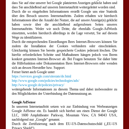
dass Sie auf eine unserer bei Google platzierten Anzeigen geklickt haben und
dass Sie anschließend auf unseren Internetauftritt weitergeleitet worden sind.
Durch die so eingeholten Informationen erstellt Google uns eine Statistik
über den Besuch unseres Internetauftritts. Zudem erhalten wir hierdurch
Informationen über die Anzahl der Nutzer, die auf unsere Anzeige(n) geklickt
haben sowie über die anschließend aufgerufenen Seiten unseres
Internetauftritts. Weder wir noch Dritte, die ebenfalls Google-AdWords
einsetzten, werden hierdurch allerdings in die Lage versetzt, Sie auf diesem
Wege zu identifizieren.
Durch die entsprechenden Einstellungen Ihres Internet-Browsers können Sie
zudem die Installation der Cookies verhindern oder einschränken.
Gleichzeitig können Sie bereits gespeicherte Cookies jederzeit löschen. Die
hierfür erforderlichen Schritte und Maßnahmen hängen jedoch von Ihrem
konkret genutzten Internet-Browser ab. Bei Fragen benutzen Sie daher bitte
die Hilfefunktion oder Dokumentation Ihres Internet-Browsers oder wenden
sich an dessen Hersteller bzw. Support.
Ferner bietet auch Google unter
https://services.google.com/sitestats/de.html
http://www.google.com/policies/technologies/ads/
http://www.google.de/policies/privacy/
weitergehende Informationen zu diesem Thema und dabei insbesondere zu
den Möglichkeiten der Unterbindung der Datennutzung an.
Google AdSense
In unserem Internetauftritt setzen wir zur Einbindung von Werbeanzeigen
Google AdSense ein. Es handelt sich hierbei um einen Dienst der Google
LLC, 1600 Amphitheatre Parkway, Mountain View, CA 94043 USA,
nachfolgend nur „Google“ genannt.
Durch die Zertifizierung nach dem EU-US-Datenschutzschild („EU-US
Privacy Shield“)