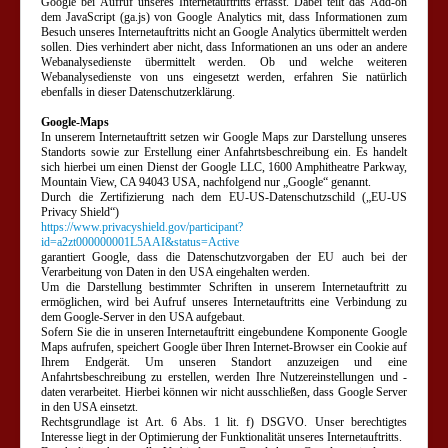
Google bei Aufruf unseres Internetauftritts erfasst. Dabei teilt das Add-on
dem JavaScript (ga.js) von Google Analytics mit, dass Informationen zum
Besuch unseres Internetauftritts nicht an Google Analytics übermittelt werden
sollen. Dies verhindert aber nicht, dass Informationen an uns oder an andere
Webanalysedienste übermittelt werden. Ob und welche weiteren
Webanalysedienste von uns eingesetzt werden, erfahren Sie natürlich
ebenfalls in dieser Datenschutzerklärung.
Google-Maps
In unserem Internetauftritt setzen wir Google Maps zur Darstellung unseres
Standorts sowie zur Erstellung einer Anfahrtsbeschreibung ein. Es handelt
sich hierbei um einen Dienst der Google LLC, 1600 Amphitheatre Parkway,
Mountain View, CA 94043 USA, nachfolgend nur „Google“ genannt.
Durch die Zertifizierung nach dem EU-US-Datenschutzschild („EU-US
Privacy Shield“)
https://www.privacyshield.gov/participant?
id=a2zt000000001L5AAI&status=Active
garantiert Google, dass die Datenschutzvorgaben der EU auch bei der
Verarbeitung von Daten in den USA eingehalten werden.
Um die Darstellung bestimmter Schriften in unserem Internetauftritt zu
ermöglichen, wird bei Aufruf unseres Internetauftritts eine Verbindung zu
dem Google-Server in den USA aufgebaut.
Sofern Sie die in unseren Internetauftritt eingebundene Komponente Google
Maps aufrufen, speichert Google über Ihren Internet-Browser ein Cookie auf
Ihrem Endgerät. Um unseren Standort anzuzeigen und eine
Anfahrtsbeschreibung zu erstellen, werden Ihre Nutzereinstellungen und -
daten verarbeitet. Hierbei können wir nicht ausschließen, dass Google Server
in den USA einsetzt.
Rechtsgrundlage ist Art. 6 Abs. 1 lit. f) DSGVO. Unser berechtigtes
Interesse liegt in der Optimierung der Funktionalität unseres Internetauftritts.