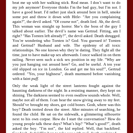
beat me up with her walking stick. Real mean. I don’t want to do
my job anymore! Everyone thinks I’m the bad guy, but I’m not. I
have a good heart. I’d rather just slack around here in hell, smoke
some pot and throw it down with Hitle- “Are you complaining
again?", the devil asked. “Of course not”, death lied. Ah, the devil.
This woman was straight up horror. She’s the boss of the guy I
talked about earlier. The devil’s name was Gertrud. Fitting, am I
right? “Has Torsten left already?”, the devil asked. Death shrugged.
You’re wondering who Torsten is? God. You guessed it! Torsten
and Gertrud? Husband and wife. The epidemy of all toxic
relationships. No one knows why they’re dating. They fight all the
time, just to have make-up sex afterwards. I once walked in on them
railing. Never seen such a sick sex position in my life. “Why are
you just hanging out around here? Go, and be useful. A ten year
old slipped on ice in London. Go and get me his soul!”, Gertrud
ordered. “Yes, your highness”, death murmured before vanishing
with a faint
puff
.
Only the weak light of the street lanterns fought against the
haunting darkness of the night. In a resisting manner, they kept on
shining. The darkness seemed to even swallow sounds whole. Well,
maybe not all of them. I can hear the snow giving away to my feet.
Should’ve brought my shoes, got cold bones. Gosh, where was this
boy? Death trotted down the street. After minutes of searching, he
found the child. He sat on the sidewalk, a glimmering silhouette
next to his own corpse. How do I start the conversation? How do
young people talk these days? What’s hip? “What’s good?”, death
asked the boy. “I’m not”, the kid replied. Well, that backfired.