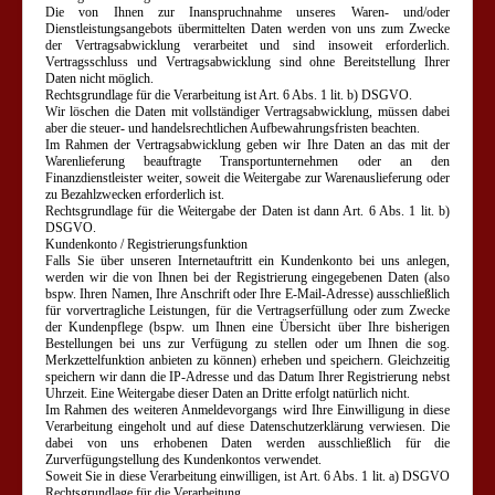
Die von Ihnen zur Inanspruchnahme unseres Waren- und/oder
Dienstleistungsangebots übermittelten Daten werden von uns zum Zwecke
der Vertragsabwicklung verarbeitet und sind insoweit erforderlich.
Vertragsschluss und Vertragsabwicklung sind ohne Bereitstellung Ihrer
Daten nicht möglich.
Rechtsgrundlage für die Verarbeitung ist Art. 6 Abs. 1 lit. b) DSGVO.
Wir löschen die Daten mit vollständiger Vertragsabwicklung, müssen dabei
aber die steuer- und handelsrechtlichen Aufbewahrungsfristen beachten.
Im Rahmen der Vertragsabwicklung geben wir Ihre Daten an das mit der
Warenlieferung beauftragte Transportunternehmen oder an den
Finanzdienstleister weiter, soweit die Weitergabe zur Warenauslieferung oder
zu Bezahlzwecken erforderlich ist.
Rechtsgrundlage für die Weitergabe der Daten ist dann Art. 6 Abs. 1 lit. b)
DSGVO.
Kundenkonto / Registrierungsfunktion
Falls Sie über unseren Internetauftritt ein Kundenkonto bei uns anlegen,
werden wir die von Ihnen bei der Registrierung eingegebenen Daten (also
bspw. Ihren Namen, Ihre Anschrift oder Ihre E-Mail-Adresse) ausschließlich
für vorvertragliche Leistungen, für die Vertragserfüllung oder zum Zwecke
der Kundenpflege (bspw. um Ihnen eine Übersicht über Ihre bisherigen
Bestellungen bei uns zur Verfügung zu stellen oder um Ihnen die sog.
Merkzettelfunktion anbieten zu können) erheben und speichern. Gleichzeitig
speichern wir dann die IP-Adresse und das Datum Ihrer Registrierung nebst
Uhrzeit. Eine Weitergabe dieser Daten an Dritte erfolgt natürlich nicht.
Im Rahmen des weiteren Anmeldevorgangs wird Ihre Einwilligung in diese
Verarbeitung eingeholt und auf diese Datenschutzerklärung verwiesen. Die
dabei von uns erhobenen Daten werden ausschließlich für die
Zurverfügungstellung des Kundenkontos verwendet.
Soweit Sie in diese Verarbeitung einwilligen, ist Art. 6 Abs. 1 lit. a) DSGVO
Rechtsgrundlage für die Verarbeitung.