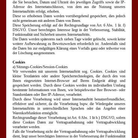
die Sie besuchen, Datum und Uhrzeit des jeweiligen Zugriffs sowie die IP-
Adresse des Internetanschlusses, von dem aus die Nutzung unseres
Internetauftritts erfolgt, erhoben.
Diese so erhobenen Daten werden vorrübergehend gespeichert, dies jedoch
nicht gemeinsam mit anderen Daten von Ihnen.
Diese Speicherung erfolgt auf der Rechtsgrundlage von Art. 6 Abs. 1 lit. f)
DSGVO. Unser berechtigtes Interesse liegt in der Verbesserung, Stabilität,
Funktionalität und Sicherheit unseres Internetauftritts.
Die Daten werden spätestens nach sieben Tage wieder gelöscht, soweit keine
weitere Aufbewahrung zu Beweiszwecken erforderlich ist. Andernfalls sind
die Daten bis zur endgültigen Klärung eines Vorfalls ganz oder teilweise von
der Löschung ausgenommen.
Cookies
a) Sitzungs-Cookies/Session-Cookies
Wir verwenden mit unserem Internetauftritt sog. Cookies. Cookies sind
kleine Textdateien oder andere Speichertechnologien, die durch den von
Ihnen eingesetzten Internet-Browser auf Ihrem Endgerät ablegt und
gespeichert werden. Durch diese Cookies werden im individuellen Umfang
bestimmte Informationen von Ihnen, wie beispielsweise Ihre Browser- oder
Standortdaten oder Ihre IP-Adresse, verarbeitet.
Durch diese Verarbeitung wird unser Internetauftritt benutzerfreundlicher,
effektiver und sicherer, da die Verarbeitung bspw. die Wiedergabe unseres
Internetauftritts in unterschiedlichen Sprachen oder das Angebot einer
Warenkorbfunktion ermöglicht.
Rechtsgrundlage dieser Verarbeitung ist Art. 6 Abs. 1 lit b.) DSGVO, sofern
diese Cookies Daten zur Vertragsanbahnung oder Vertragsabwicklung
verarbeitet werden.
Falls die Verarbeitung nicht der Vertragsanbahnung oder Vertragsabwicklung
dient, liegt unser berechtigtes Interesse in der Verbesserung der Funktionalität