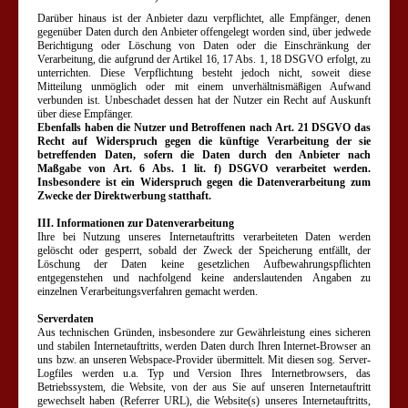
Darüber hinaus ist der Anbieter dazu verpflichtet, alle Empfänger, denen
gegenüber Daten durch den Anbieter offengelegt worden sind, über jedwede
Berichtigung oder Löschung von Daten oder die Einschränkung der
Verarbeitung, die aufgrund der Artikel 16, 17 Abs. 1, 18 DSGVO erfolgt, zu
unterrichten. Diese Verpflichtung besteht jedoch nicht, soweit diese
Mitteilung unmöglich oder mit einem unverhältnismäßigen Aufwand
verbunden ist. Unbeschadet dessen hat der Nutzer ein Recht auf Auskunft
über diese Empfänger.
Ebenfalls haben die Nutzer und Betroffenen nach Art. 21 DSGVO das
Recht auf Widerspruch gegen die künftige Verarbeitung der sie
betreffenden Daten, sofern die Daten durch den Anbieter nach
Maßgabe von Art. 6 Abs. 1 lit. f) DSGVO verarbeitet werden.
Insbesondere ist ein Widerspruch gegen die Datenverarbeitung zum
Zwecke der Direktwerbung statthaft.
III. Informationen zur Datenverarbeitung
Ihre bei Nutzung unseres Internetauftritts verarbeiteten Daten werden
gelöscht oder gesperrt, sobald der Zweck der Speicherung entfällt, der
Löschung der Daten keine gesetzlichen Aufbewahrungspflichten
entgegenstehen und nachfolgend keine anderslautenden Angaben zu
einzelnen Verarbeitungsverfahren gemacht werden.
Serverdaten
Aus technischen Gründen, insbesondere zur Gewährleistung eines sicheren
und stabilen Internetauftritts, werden Daten durch Ihren Internet-Browser an
uns bzw. an unseren Webspace-Provider übermittelt. Mit diesen sog. Server-
Logfiles werden u.a. Typ und Version Ihres Internetbrowsers, das
Betriebssystem, die Website, von der aus Sie auf unseren Internetauftritt
gewechselt haben (Referrer URL), die Website(s) unseres Internetauftritts,