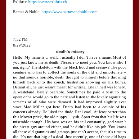
Exlibris:
https://www.exlibris.ch
Barnes & Noble:
https://www.barnesandnoble.com
7:32 PM
8/29/2022
death’s misery
Hello. My name is… well… actually I don’t have a name. Most of
you just know me as death. Pleasure to meet you. You know who I
am, right? The skeleton with the black hood and seesaw? The poor
creature who has to collect the souls of the old and unfortunate –
no that sounds horrible, death thought to himself before throwing
himself back onto the couch, frustration showing on his bones.
Damnit all, he just wasn’t meant for writing. Life in hell was lonely.
A wasteland, barely bearable. Sometimes he paid a visit to the
opera or he would go to the park and listen to the lovely agonizing
screams of all who were damned. It had improved slightly ever
since Mac Miller got here. Death had been to a couple of his
concerts already. He liked the dude. Real cool. At least better than
this Mozart prick, the old puppy… yuh. Apart from that his life was
miserable though. His boss was on his tail constantly, god wasn’t
the nicest guy around either, and he didn’t like his job. You know
all these old grannies and gramps just can’t accept, that it’s time to
die. It’s not that big of a deal. Just recently, one of those old hags