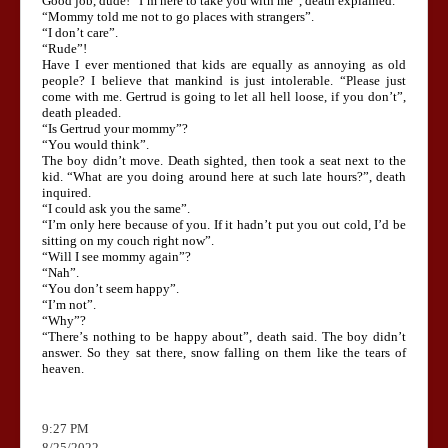
Good job, dude! “I’m here to take you with me”, death explained.
“Mommy told me not to go places with strangers”.
“I don’t care”.
“Rude”!
Have I ever mentioned that kids are equally as annoying as old
people? I believe that mankind is just intolerable. “Please just
come with me. Gertrud is going to let all hell loose, if you don’t”,
death pleaded.
“Is Gertrud your mommy”?
“You would think”.
The boy didn’t move. Death sighted, then took a seat next to the
kid. “What are you doing around here at such late hours?”, death
inquired.
“I could ask you the same”.
“I’m only here because of you. If it hadn’t put you out cold, I’d be
sitting on my couch right now”.
“Will I see mommy again”?
“Nah”.
“You don’t seem happy”.
“I’m not”.
“Why”?
“There’s nothing to be happy about”, death said. The boy didn’t
answer. So they sat there, snow falling on them like the tears of
heaven.
9:27 PM
8/25/2022