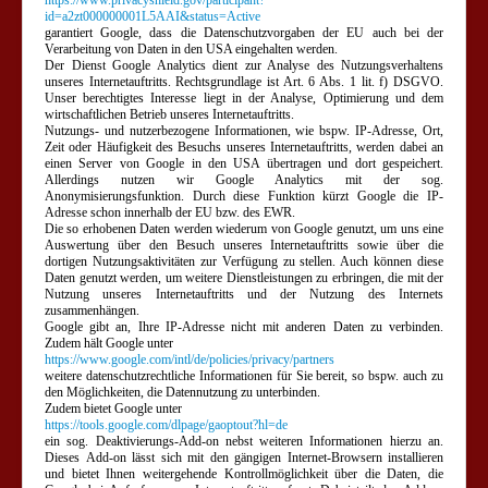
https://www.privacyshield.gov/participant?
id=a2zt000000001L5AAI&status=Active
garantiert Google, dass die Datenschutzvorgaben der EU auch bei der
Verarbeitung von Daten in den USA eingehalten werden.
Der Dienst Google Analytics dient zur Analyse des Nutzungsverhaltens
unseres Internetauftritts. Rechtsgrundlage ist Art. 6 Abs. 1 lit. f) DSGVO.
Unser berechtigtes Interesse liegt in der Analyse, Optimierung und dem
wirtschaftlichen Betrieb unseres Internetauftritts.
Nutzungs- und nutzerbezogene Informationen, wie bspw. IP-Adresse, Ort,
Zeit oder Häufigkeit des Besuchs unseres Internetauftritts, werden dabei an
einen Server von Google in den USA übertragen und dort gespeichert.
Allerdings nutzen wir Google Analytics mit der sog.
Anonymisierungsfunktion. Durch diese Funktion kürzt Google die IP-
Adresse schon innerhalb der EU bzw. des EWR.
Die so erhobenen Daten werden wiederum von Google genutzt, um uns eine
Auswertung über den Besuch unseres Internetauftritts sowie über die
dortigen Nutzungsaktivitäten zur Verfügung zu stellen. Auch können diese
Daten genutzt werden, um weitere Dienstleistungen zu erbringen, die mit der
Nutzung unseres Internetauftritts und der Nutzung des Internets
zusammenhängen.
Google gibt an, Ihre IP-Adresse nicht mit anderen Daten zu verbinden.
Zudem hält Google unter
https://www.google.com/intl/de/policies/privacy/partners
weitere datenschutzrechtliche Informationen für Sie bereit, so bspw. auch zu
den Möglichkeiten, die Datennutzung zu unterbinden.
Zudem bietet Google unter
https://tools.google.com/dlpage/gaoptout?hl=de
ein sog. Deaktivierungs-Add-on nebst weiteren Informationen hierzu an.
Dieses Add-on lässt sich mit den gängigen Internet-Browsern installieren
und bietet Ihnen weitergehende Kontrollmöglichkeit über die Daten, die