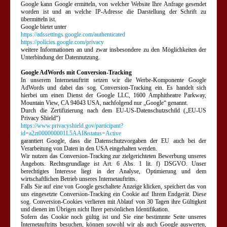
Google kann Google ermitteln, von welcher Website Ihre Anfrage gesendet
worden ist und an welche IP-Adresse die Darstellung der Schrift zu
übermitteln ist.
Google bietet unter
https://adssettings.google.com/authenticated
https://policies.google.com/privacy
weitere Informationen an und zwar insbesondere zu den Möglichkeiten der
Unterbindung der Datennutzung.
Google AdWords mit Conversion-Tracking
In unserem Internetauftritt setzen wir die Werbe-Komponente Google
AdWords und dabei das sog. Conversion-Tracking ein. Es handelt sich
hierbei um einen Dienst der Google LLC, 1600 Amphitheatre Parkway,
Mountain View, CA 94043 USA, nachfolgend nur „Google“ genannt.
Durch die Zertifizierung nach dem EU-US-Datenschutzschild („EU-US
Privacy Shield“)
https://www.privacyshield.gov/participant?
id=a2zt000000001L5AAI&status=Active
garantiert Google, dass die Datenschutzvorgaben der EU auch bei der
Verarbeitung von Daten in den USA eingehalten werden.
Wir nutzen das Conversion-Tracking zur zielgerichteten Bewerbung unseres
Angebots. Rechtsgrundlage ist Art. 6 Abs. 1 lit. f) DSGVO. Unser
berechtigtes Interesse liegt in der Analyse, Optimierung und dem
wirtschaftlichen Betrieb unseres Internetauftritts.
Falls Sie auf eine von Google geschaltete Anzeige klicken, speichert das von
uns eingesetzte Conversion-Tracking ein Cookie auf Ihrem Endgerät. Diese
sog. Conversion-Cookies verlieren mit Ablauf von 30 Tagen ihre Gültigkeit
und dienen im Übrigen nicht Ihrer persönlichen Identifikation.
Sofern das Cookie noch gültig ist und Sie eine bestimmte Seite unseres
Internetauftritts besuchen, können sowohl wir als auch Google auswerten,