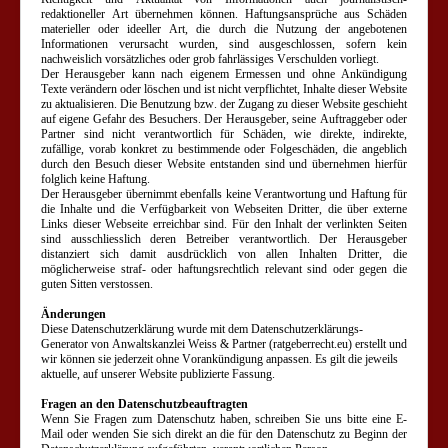
redaktioneller Art übernehmen können. Haftungsansprüche aus Schäden
materieller oder ideeller Art, die durch die Nutzung der angebotenen
Informationen verursacht wurden, sind ausgeschlossen, sofern kein
nachweislich vorsätzliches oder grob fahrlässiges Verschulden vorliegt.
Der Herausgeber kann nach eigenem Ermessen und ohne Ankündigung
Texte verändern oder löschen und ist nicht verpflichtet, Inhalte dieser Website
zu aktualisieren. Die Benutzung bzw. der Zugang zu dieser Website geschieht
auf eigene Gefahr des Besuchers. Der Herausgeber, seine Auftraggeber oder
Partner sind nicht verantwortlich für Schäden, wie direkte, indirekte,
zufällige, vorab konkret zu bestimmende oder Folgeschäden, die angeblich
durch den Besuch dieser Website entstanden sind und übernehmen hierfür
folglich keine Haftung.
Der Herausgeber übernimmt ebenfalls keine Verantwortung und Haftung für
die Inhalte und die Verfügbarkeit von Webseiten Dritter, die über externe
Links dieser Webseite erreichbar sind. Für den Inhalt der verlinkten Seiten
sind ausschliesslich deren Betreiber verantwortlich. Der Herausgeber
distanziert sich damit ausdrücklich von allen Inhalten Dritter, die
möglicherweise straf- oder haftungsrechtlich relevant sind oder gegen die
guten Sitten verstossen.
Änderungen
Diese Datenschutzerklärung wurde mit dem Datenschutzerklärungs-
Generator von Anwaltskanzlei Weiss & Partner (ratgeberrecht.eu) erstellt und
wir können sie jederzeit ohne Vorankündigung anpassen. Es gilt die jeweils
aktuelle, auf unserer Website publizierte Fassung.
Fragen an den Datenschutzbeauftragten
Wenn Sie Fragen zum Datenschutz haben, schreiben Sie uns bitte eine E-
Mail oder wenden Sie sich direkt an die für den Datenschutz zu Beginn der