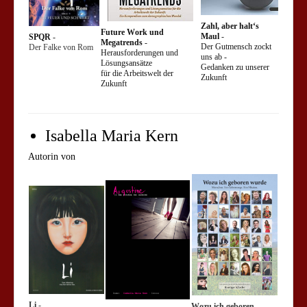
Zahl, aber halt‘s
Future Work und
Maul
-
SPQR
-
Megatrends
-
Der Gutmensch zockt
Der Falke von Rom
Herausforderungen und
uns ab -
Lösungsansätze
Gedanken zu unserer
für die Arbeitswelt der
Zukunft
Zukunft
Isabella Maria Kern
Autorin von
Li
-
Wozu ich geboren