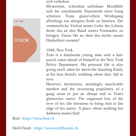
sich verlieben.
Mysteriöse, scheinbar unlösbare Mordfälle
und die zunehmende Popularität einer Gang
scheinen Toms glanzvollem Werdegang
allerdings ein abruptes Ende zu bereiten. Der
vermeintliche Verlust seiner Liebe des Lebens
droht ihn an den Rand seines Verstandes zu
bringen. Einen Ort an dem ihn nichts ausser
Dunkelheit erwartet!
1946, New York
Tom is a handsome young man with a fast-
paced career ahead of himself at the New York
Police Department. His personal life is also
going swell when he meets the dazzling Emily
at his best friend's wedding where they fall in
love.
However, mysterious, seemingly unsolvable
murders and the increasing popularity of a
gang seem to put an abrupt end to Tom's
glamorous career. The supposed loss of the
love of his life threatens to bring him to the
edge of his sanity. A place where nothing but
darkness awaits him!
Bod:
https://www.bod.ch
Orell Füssli :
https://www.orellfuessli.ch