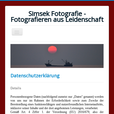
Simsek Fotografie -
Fotografieren aus Leidenschaft
Navigation
an/aus
Start
Blog
Fotografieren
Medien
Datenschutzerklärung
Referenzen
Links
Details
Datenschutz
Personenbezogene Daten (nachfolgend zumeist nur „Daten“ genannt) werden
von uns nur im Rahmen der Erforderlichkeit sowie zum Zwecke der
Impressum
Bereitstellung eines funktionsfähigen und nutzerfreundlichen Internetauftritts,
inklusive seiner Inhalte und der dort angebotenen Leistungen, verarbeitet.
Gemäß Art. 4 Ziffer 1. der Verordnung (EU) 2016/679, also der
Kontakt