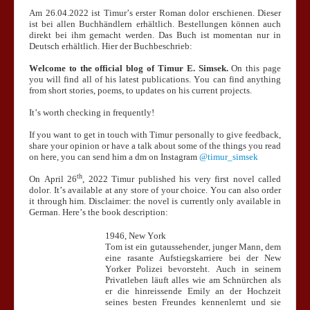
Am 26.04.2022 ist Timur’s erster Roman dolor erschienen. Dieser
ist bei allen Buchhändlern erhältlich. Bestellungen können auch
direkt bei ihm gemacht werden. Das Buch ist momentan nur in
Deutsch erhältlich. Hier der Buchbeschrieb:
Welcome to the official blog of Timur E. Simsek.
On this page
you will find all of his latest publications. You can find anything
from short stories, poems, to updates on his current projects.
It’s worth checking in frequently!
If you want to get in touch with Timur personally to give feedback,
share your opinion or have a talk about some of the things you read
on here, you can send him a dm on Instagram
@timur_simsek
th
On April 26
, 2022 Timur published his very first novel called
dolor. It’s available at any store of your choice. You can also order
it through him. Disclaimer: the novel is currently only available in
German. Here’s the book description:
1946, New York
Tom ist ein gutaussehender, junger Mann, dem
eine rasante Aufstiegskarriere bei der New
Yorker Polizei bevorsteht. Auch in seinem
Privatleben läuft alles wie am Schnürchen als
er die hinreissende Emily an der Hochzeit
seines besten Freundes kennenlernt und sie